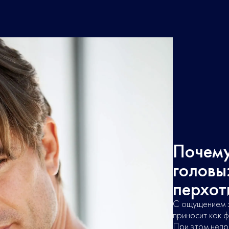
Почему
головы
перхот
С ощущением з
приносит как ф
При этом непр