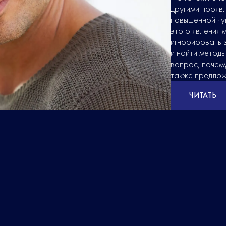
другими прояв
повышенной чу
этого явления 
игнорировать з
и найти методы
вопрос, почему
также предлож
ЧИТАТЬ