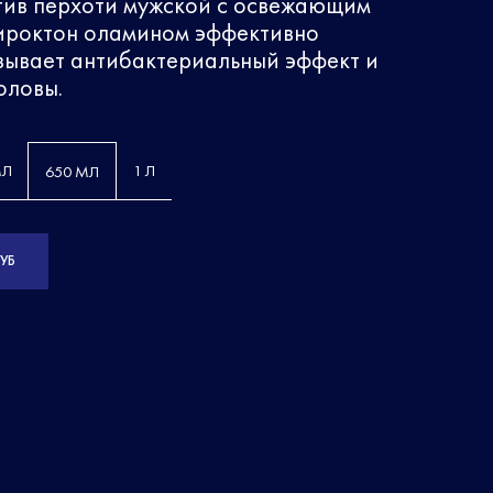
ив перхоти мужской с освежающим
ироктон оламином эффективно
зывает антибактериальный эффект и
оловы.
МЛ
1 Л
650 МЛ
РУБ