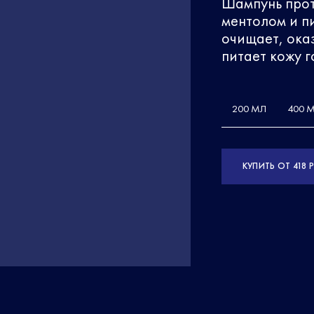
Шампунь прот
ментолом и п
очищает, ока
питает кожу г
200 МЛ
400 
КУПИТЬ ОТ 418 