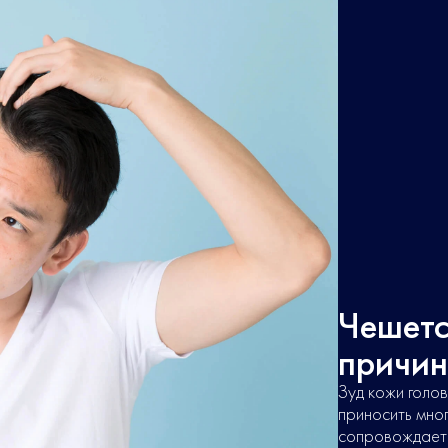
Чешетс
причин
Зуд кожи голо
приносить мно
сопровождаетс