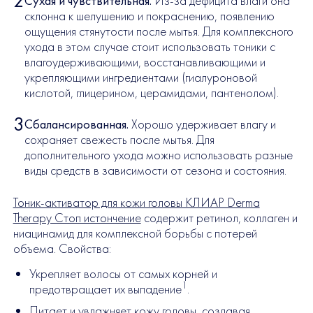
Сухая и чувствительная.
Из-за дефицита влаги она
склонна к шелушению и покраснению, появлению
ощущения стянутости после мытья. Для комплексного
ухода в этом случае стоит использовать тоники с
влагоудерживающими, восстанавливающими и
укрепляющими ингредиентами (гиалуроновой
кислотой, глицерином, церамидами, пантенолом).
Сбалансированная.
Хорошо удерживает влагу и
сохраняет свежесть после мытья. Для
дополнительного ухода можно использовать разные
виды средств в зависимости от сезона и состояния.
Тоник-активатор для кожи головы КЛИАР Derma
Therapy Стоп истончение
содержит ретинол, коллаген и
ниацинамид для комплексной борьбы с потерей
объема. Свойства:
Укрепляет волосы от самых корней и
1
предотвращает их выпадение
.
Питает и увлажняет кожу головы, создавая