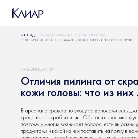
НАЗАД
/
ГЛАВНАЯ
/
СТАТЬИ
/
ИССЛЕДОВАНИЯ КЛИАР
/
ОТЛИЧИЯ ПИЛИНГА ОТ СКРАБА ДЛЯ КОЖИ ГОЛОВЫ: ЧТО ИЗ НИХ ЛУЧШЕ
10.06.2024
5 МИНУТ
Отличия пилинга от скр
кожи головы: что из них
В арсенале средств по уходу за волосами есть два
средства — скраб и пилинг. Оба они выполняют фун
поэтому у многих возникает вопрос, есть ли разниц
продуктами и какой из них поставить на полку в ван
кожи головы — скраб или пилинг — выясняем вместе