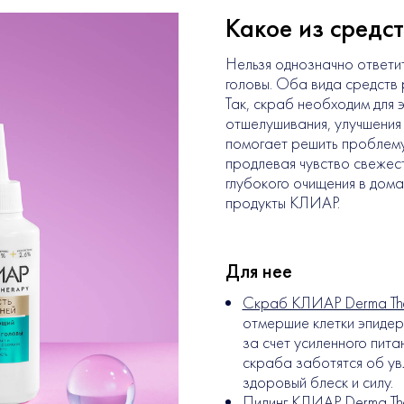
Какое из средс
Нельзя однозначно ответит
головы. Оба вида средств
Так, скраб необходим для 
отшелушивания, улучшения 
помогает решить проблему
продлевая чувство свежес
глубокого очищения в дом
продукты КЛИАР.
Для нее
Скраб КЛИАР Derma The
отмершие клетки эпидер
за счет усиленного пита
скраба заботятся об ув
здоровый блеск и силу.
Пилинг КЛИАР Derma The