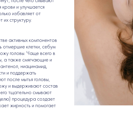
нут, после чего смывают
 крови и улучшается
олько избавляет от
т их структуру.
стве активных компонентов
ь отмершие клетки, себум
ожу головы. Чаще всего в
, а также смягчающие и
антенол, ниацинамид,
сти и поддержать
ют после мытья головы,
ожу и выдерживают состав
чего тщательно смывают
делю) процедура создает
жает жирность и помогает