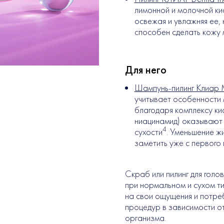
лимонной и молочной ки
освежая и увлажняя ее,
способен сделать кожу 
Для него
Шампунь-пилинг Клиар 
учитывает особенности 
благодаря комплексу ки
ниацинамид) оказывают 
4
сухости
. Уменьшение ж
заметить уже с первого
Скраб или пилинг для голо
при нормальном и сухом т
на свои ощущения и потреб
процедур в зависимости от
организма.