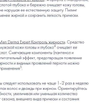
слотой глубоко и бережно очищает кожу головы,
 не нарушая ее естественную защиту. Пилинг
менее жирной и сохранить легкость прически.
Men Derma Expert Контроль жирности
. Средство
4
мужской кожи головы и глубоко
очищает ее
слот. Смягчающие компоненты (пантенол и
питательный эффект, предотвращая появление
ирности и видимых проявлений перхоти можно
5
 применения
.
вы следует использовать не чаще 1–2 раз в неделю
ипах волос и дважды при жирном. Ориентируйтесь
ности, увеличивая или уменьшая количество
 сезона, внешнего вида прически и состояния