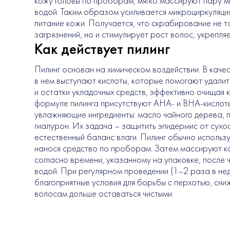
кожу головы по проборам, мягко массируют пару ми
водой. Таким образом усиливается микроциркуляция
питание кожи. Получается, что скрабирование не т
загрязнений, но и стимулирует рост волос, укрепляе
Как действует пилинг
Пилинг основан на химическом воздействии. В каче
в нем выступают кислоты, которые помогают удалит
и остатки укладочных средств, эффективно очищая к
формуле пилинга присутствуют AHA- и BHA-кислоты
увлажняющие ингредиенты: масло чайного дерева, п
гиалурон. Их задача – защитить эпидермис от сухо
естественный баланс влаги. Пилинг обычно использу
нанося средство по проборам. Затем массируют к
согласно времени, указанному на упаковке, после 
водой. При регулярном проведении (1–2 раза в не
благоприятные условия для борьбы с перхотью, сни
волосам дольше оставаться чистыми.