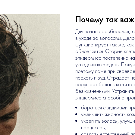
Почему так важ
Для начала разберемся, к
в уходе за волосами. Дело
функционирует так же, как 
обновляется. Старые клет
эпидермиса постепенно на
укладочных средств. Полу
поэтому даже при своевре
перхоть и зуд. Страдает н
нарушает баланс кожи голо
безжизненными. Устранить 
эпидермиса способна проц
бороться с видимыми пр
уменьшить жирность кож
укрепить волосы, улучши
процессов;
создать естественный п