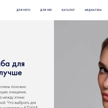
ДЛЯ НЕГО
ДЛЯ НЕЕ
КАТАЛОГ
МЕДИАТЕКА
аба для
 лучше
 очень похожих
кцию очищения,
а между этими
ной. Что выбрать для
 с экспертами КЛИАР.