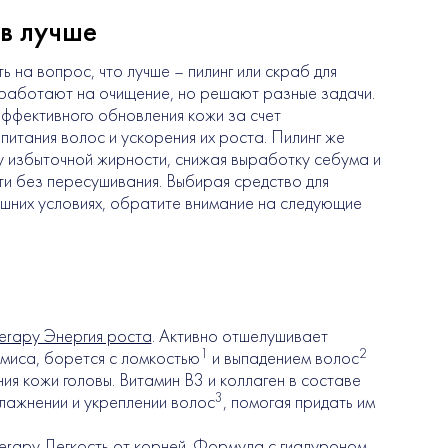
тв лучше
ь на вопрос, что лучше – пилинг или скраб для
 работают на очищение, но решают разные задачи.
эффективного обновления кожи за счет
питания волос и ускорения их роста. Пилинг же
 избыточной жирности, снижая выработку себума и
ти без пересушивания. Выбирая средство для
ашних условиях, обратите внимание на следующие
rapy Энергия роста
. Активно отшелушивает
1
2
миса, борется с ломкостью
и выпадением волос
ния кожи головы. Витамин B3 и коллаген в составе
3
лажнении и укреплении волос
, помогая придать им
rapy Легкость от корней
. Формула с гиалуроном,