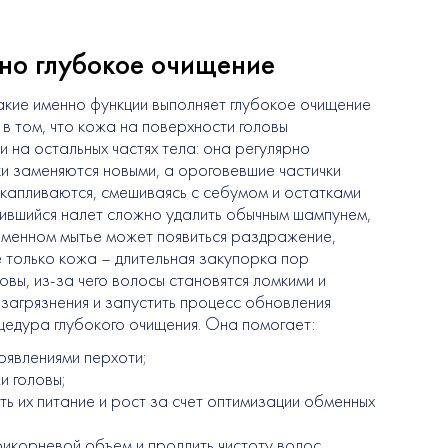
но глубокое очищение
акие именно функции выполняет глубокое очищение
 в том, что кожа на поверхности головы
и на остальных частях тела: она регулярно
ки заменяются новыми, а ороговевшие частички
капливаются, смешиваясь с себумом и остатками
чившийся налет сложно удалить обычным шампунем,
менном мытье может появиться раздражение,
е только кожа – длительная закупорка пор
вы, из-за чего волосы становятся ломкими и
загрязнения и запустить процесс обновления
едура глубокого очищения. Она помогает:
оявлениями перхоти;
и головы;
ть их питание и рост за счет оптимизации обменных
рикорневой объем и продлить чистоту волос.