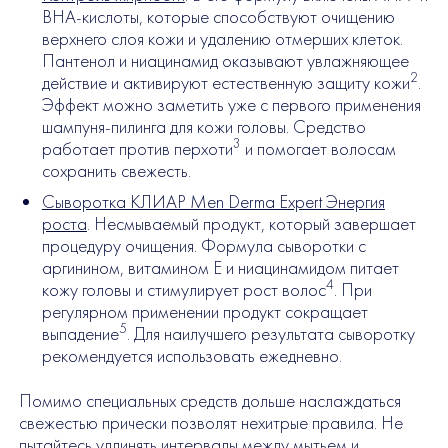
BHA-кислоты, которые способствуют очищению
верхнего слоя кожи и удалению отмерших клеток.
Пантенол и ниацинамид оказывают увлажняющее
2
действие и активируют естественную защиту кожи
.
Эффект можно заметить уже с первого применения
шампуня-пилинга для кожи головы. Средство
3
работает против перхоти
и помогает волосам
сохранить свежесть.
Сыворотка КЛИАР Men Derma Expert Энергия
роста
. Несмываемый продукт, который завершает
процедуру очищения. Формула сыворотки с
аргинином, витамином E и ниацинамидом питает
4
кожу головы и стимулирует рост волос
. При
регулярном применении продукт сокращает
5
выпадение
. Для наилучшего результата сыворотку
рекомендуется использовать ежедневно.
Помимо специальных средств дольше наслаждаться
свежестью прически позволят нехитрые правила. Не
пытайтесь удлинять интервалы между мытьем и