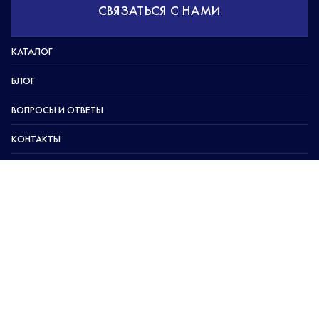
СВЯЗАТЬСЯ С НАМИ
КАТАЛОГ
БЛОГ
ВОПРОСЫ И ОТВЕТЫ
КОНТАКТЫ
КАРТА САЙТА
ПОЛИТИКА КОНФИДЕНЦИАЛЬНОСТИ
УСЛОВИЯ ИСПОЛЬЗОВАНИЯ САЙТА
ПОЛИТИКА COOKIE
ООО «Арнест ЮниРусь»
г. Москва, ул. Сергея Макеева, д. 13.