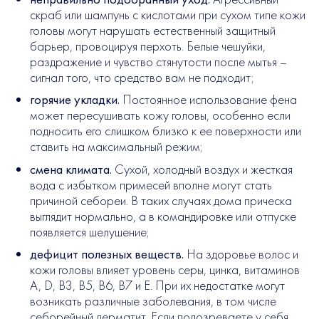
скраб или шампунь с кислотами при сухом типе кожи
головы могут нарушать естественный защитный
барьер, провоцируя перхоть. Белые чешуйки,
раздражение и чувство стянутости после мытья –
сигнал того, что средство вам не подходит;
горячие укладки.
Постоянное использование фена
может пересушивать кожу головы, особенно если
подносить его слишком близко к ее поверхности или
ставить на максимальный режим;
смена климата.
Сухой, холодный воздух и жесткая
вода с избытком примесей вполне могут стать
причиной себореи. В таких случаях дома прическа
выглядит нормально, а в командировке или отпуске
появляется шелушение;
дефицит полезных веществ.
На здоровье волос и
кожи головы влияет уровень серы, цинка, витаминов
A, D, B3, B5, B6, B7 и E. При их недостатке могут
возникать различные заболевания, в том числе
себорейный дерматит. Если подозреваете у себя