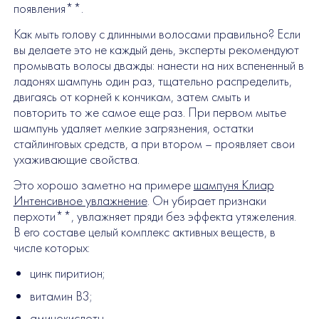
появления**.
Как мыть голову с длинными волосами правильно? Если
вы делаете это не каждый день, эксперты рекомендуют
промывать волосы дважды: нанести на них вспененный в
ладонях шампунь один раз, тщательно распределить,
двигаясь от корней к кончикам, затем смыть и
повторить то же самое еще раз. При первом мытье
шампунь удаляет мелкие загрязнения, остатки
стайлинговых средств, а при втором – проявляет свои
ухаживающие свойства.
Это хорошо заметно на примере
шампуня Клиар
Интенсивное увлажнение
. Он убирает признаки
перхоти**, увлажняет пряди без эффекта утяжеления.
В его составе целый комплекс активных веществ, в
числе которых:
цинк пиритион;
витамин B3;
аминокислоты.