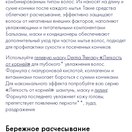
комбинированным типом волос. Их наносят на длину и
сухие кончики после каждого мытья. Такие средства
облегчают расчесывание, эффективно защищают
волосы от негативных внешних факторов, наполняют
увлажняющими и питательными компонентами.
Бальзамы, маски и кондиционеры обеспечивают
дополнительный уход при частом мытье волос, подходят
для профилактики сухости и посеченных кончиков.
Используйте
гелевую маску Derma Therapy «Легкость
от корней»
для глубокого* увлажнения волос.
Формула с гиалуроновой кислотой, коллагеном и
витаминами помогает бороться с сухими кончиками.
Для максимального эффекта попробуйте всю серию
«Легкость от корней»: шампунь, маску и
пилинг
.
Формула последнего увлажняет кожу головы,
препятствует появлению перхоти**, зуда,
раздражения.
Бережное расчесывание