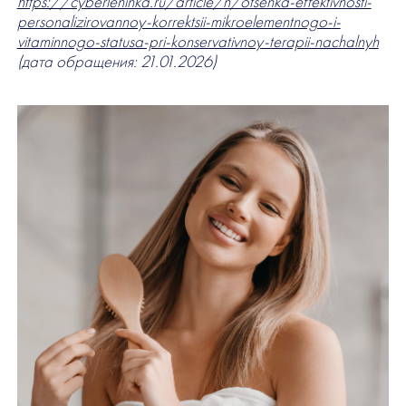
https://cyberleninka.ru/article/n/otsenka-effektivnosti-
personalizirovannoy-korrektsii-mikroelementnogo-i-
vitaminnogo-statusa-pri-konservativnoy-terapii-nachalnyh
(дата обращения: 21.01.2026)